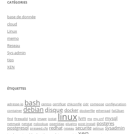
CATÉGORIES
base de donnée
cloud
Linux
memo
Reseau
Sys-admin
tips
XEN
ÉTIQUETTES
bash
adresse-ip
centos
certificat
chkconfig
cidr
compose
configuration
debian
disque
docker
container
dockerfile
etherpad
fail2ban
linux
lvm
mysql
find
firewalld
hack
image
iostat
mx
my.cnf
postgres
netmask
netstat
nslookup
openldap
plugins
post-install
postgresql
redhat
securite
sysadmin
preseed.cfg
reseau
selinux
xen