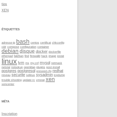
tips
XEN
ÉTIQUETTES
bash
adresse-ip
centos
certificat
chkconfig
cidr
compose
configuration
container
debian
disque
docker
dockerfile
etherpad
fail2ban
find
firewalld
hack
image
iostat
linux
lvm
mysql
mx
my.cnf
netmask
netstat
nslookup
openldap
plugins
post-install
postgres
postgresql
redhat
preseed.cfg
securite
sysadmin
reseau
selinux
tcpdump
xen
trouble shooting
update-rc
vmstat
xencenter
MÉTA
Inscription