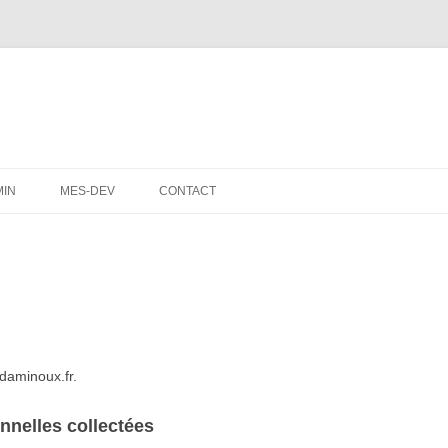
Aller
au
MIN
MES-DEV
CONTACT
contenu
CHECK-VPLEX
CHECK-VPLEX-FR
DE DONNÉE
/daminoux.fr.
nnelles collectées