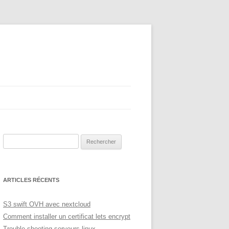
Rechercher :
ARTICLES RÉCENTS
S3 swift OVH avec nextcloud
Comment installer un certificat lets encrypt
Trouble shooting serveurs linux