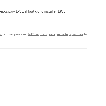
epository EPEL, il faut donc installer EPEL:
mo
, et marquée avec
fail2ban
,
hack
,
linux
,
securite
,
sysadmin
, le