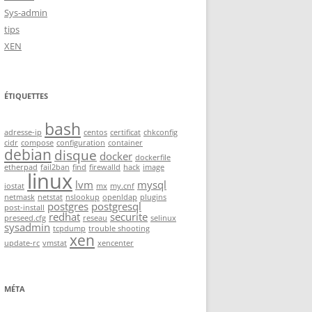
Sys-admin
tips
XEN
ÉTIQUETTES
bash
adresse-ip
centos
certificat
chkconfig
cidr
compose
configuration
container
debian
disque
docker
dockerfile
etherpad
fail2ban
find
firewalld
hack
image
linux
lvm
mysql
iostat
mx
my.cnf
netmask
netstat
nslookup
openldap
plugins
postgres
postgresql
post-install
redhat
securite
preseed.cfg
reseau
selinux
sysadmin
tcpdump
trouble shooting
xen
update-rc
vmstat
xencenter
MÉTA