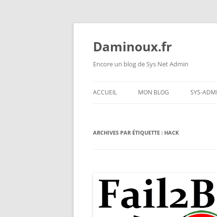
Daminoux.fr
Encore un blog de Sys Net Admin
ACCUEIL
MON BLOG
SYS-ADM
LINUX
ARCHIVES PAR ÉTIQUETTE :
HACK
XEN
MEMO
BASE D