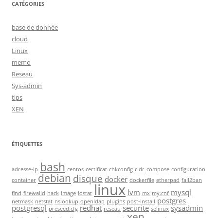
CATÉGORIES
base de donnée
cloud
Linux
memo
Reseau
Sys-admin
tips
XEN
ÉTIQUETTES
bash
adresse-ip
centos
certificat
chkconfig
cidr
compose
configuration
debian
disque
docker
container
dockerfile
etherpad
fail2ban
linux
lvm
mysql
find
firewalld
hack
image
iostat
mx
my.cnf
postgres
netmask
netstat
nslookup
openldap
plugins
post-install
postgresql
redhat
securite
sysadmin
preseed.cfg
reseau
selinux
xen