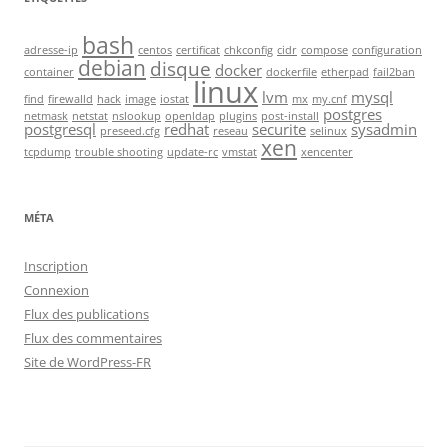
bash
adresse-ip
centos
certificat
chkconfig
cidr
compose
configuration
debian
disque
docker
container
dockerfile
etherpad
fail2ban
linux
lvm
mysql
find
firewalld
hack
image
iostat
mx
my.cnf
postgres
netmask
netstat
nslookup
openldap
plugins
post-install
postgresql
redhat
securite
sysadmin
preseed.cfg
reseau
selinux
xen
tcpdump
trouble shooting
update-rc
vmstat
xencenter
MÉTA
Inscription
Connexion
Flux des publications
Flux des commentaires
Site de WordPress-FR