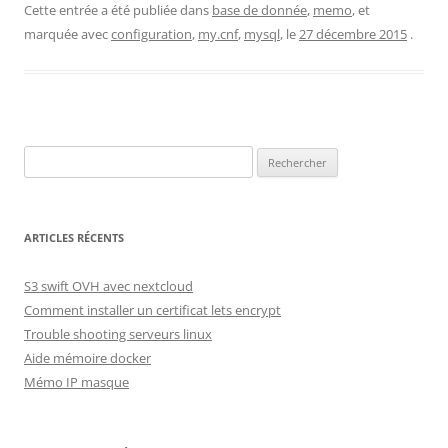
Cette entrée a été publiée dans
base de donnée
,
memo
, et
marquée avec
configuration
,
my.cnf
,
mysql
, le
27 décembre 2015
.
Rechercher :
ARTICLES RÉCENTS
S3 swift OVH avec nextcloud
Comment installer un certificat lets encrypt
Trouble shooting serveurs linux
Aide mémoire docker
Mémo IP masque