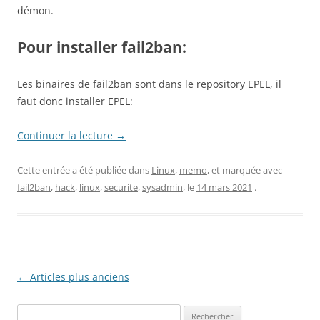
démon.
Pour installer fail2ban:
Les binaires de fail2ban sont dans le repository EPEL, il
faut donc installer EPEL:
Continuer la lecture
→
Cette entrée a été publiée dans
Linux
,
memo
, et marquée avec
fail2ban
,
hack
,
linux
,
securite
,
sysadmin
, le
14 mars 2021
.
Navigation
←
Articles plus anciens
des
Rechercher :
articles