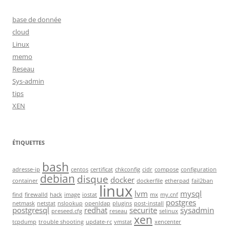
base de donnée
cloud
Linux
memo
Reseau
Sys-admin
tips
XEN
ÉTIQUETTES
bash
adresse-ip
centos
certificat
chkconfig
cidr
compose
configuration
debian
disque
docker
container
dockerfile
etherpad
fail2ban
linux
lvm
mysql
find
firewalld
hack
image
iostat
mx
my.cnf
postgres
netmask
netstat
nslookup
openldap
plugins
post-install
postgresql
redhat
securite
sysadmin
preseed.cfg
reseau
selinux
xen
tcpdump
trouble shooting
update-rc
vmstat
xencenter