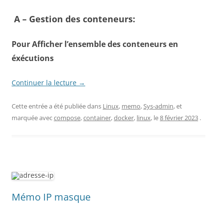
A – Gestion des conteneurs:
Pour Afficher l’ensemble des conteneurs en
éxécutions
Continuer la lecture
→
Cette entrée a été publiée dans
Linux
,
memo
,
Sys-admin
, et
marquée avec
compose
,
container
,
docker
,
linux
, le
8 février 2023
.
Mémo IP masque