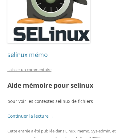
selinux mémo
Laisser un commentaire
Aide mémoire pour selinux
pour voir les contextes selinux de fichiers
Continuer la lecture
→
Cette entrée a été publiée dans
Linux
,
memo
,
Sys-admin
, et