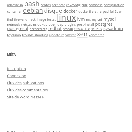
bash
adresse-ip
centos
certificat
chkconfig
cidr
compose
configuration
debian
disque
docker
container
dockerfile
etherpad
fail2ban
linux
lvm
mysql
find
firewalld
hack
image
iostat
mx
my.cnf
postgres
netmask
netstat
nslookup
openldap
plugins
post-install
postgresql
redhat
securite
sysadmin
preseed.cfg
reseau
selinux
xen
tcpdump
trouble shooting
update-rc
vmstat
xencenter
MÉTA
Inscription
Connexion
Flux des publications
Flux des commentaires
Site de WordPress-FR