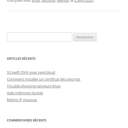
marquée avec
linux
,
securite
,
selinux
, le
2 avril 2020
.
Rechercher :
ARTICLES RÉCENTS
S3 swift OVH avec nextcloud
Comment installer un certificat lets encrypt
Trouble shooting serveurs linux
Aide mémoire docker
Mémo IP masque
COMMENTAIRES RÉCENTS