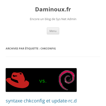
Daminoux.fr
Encore un blog de Sys Net Admin
Aller
Menu
au
contenu
ARCHIVES PAR ÉTIQUETTE :
CHKCONFIG
syntaxe chkconfig et update-rc.d