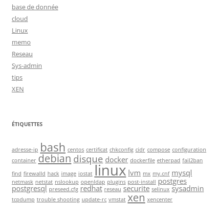
base de donnée
cloud
Linux
memo
Reseau
Sys-admin
tips
XEN
ÉTIQUETTES
bash
adresse-ip
centos
certificat
chkconfig
cidr
compose
configuration
debian
disque
docker
container
dockerfile
etherpad
fail2ban
linux
lvm
mysql
find
firewalld
hack
image
iostat
mx
my.cnf
postgres
netmask
netstat
nslookup
openldap
plugins
post-install
postgresql
redhat
securite
sysadmin
preseed.cfg
reseau
selinux
xen
tcpdump
trouble shooting
update-rc
vmstat
xencenter