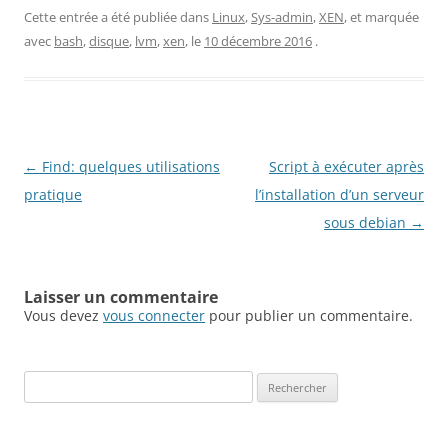
Cette entrée a été publiée dans
Linux
,
Sys-admin
,
XEN
, et marquée
avec
bash
,
disque
,
lvm
,
xen
, le
10 décembre 2016
.
Navigation
←
Find: quelques utilisations
Script à exécuter après
des
pratique
l’installation d’un serveur
articles
sous debian
→
Laisser un commentaire
Vous devez
vous connecter
pour publier un commentaire.
Rechercher :