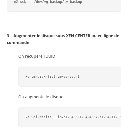
e2fsck -f /dev/vg-backup/lv-backup
3 – Augmenter le disque sous XEN CENTER ou en ligne de
commande
On récupère l’UUID
xe vm-disk-list vm=serveur1
On augmente le disque