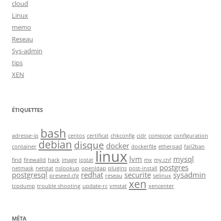
cloud
Linux
memo
Reseau
Sys-admin
tips
XEN
ÉTIQUETTES
bash
adresse-ip
centos
certificat
chkconfig
cidr
compose
configuration
debian
disque
docker
container
dockerfile
etherpad
fail2ban
linux
lvm
mysql
find
firewalld
hack
image
iostat
mx
my.cnf
postgres
netmask
netstat
nslookup
openldap
plugins
post-install
postgresql
redhat
securite
sysadmin
preseed.cfg
reseau
selinux
xen
tcpdump
trouble shooting
update-rc
vmstat
xencenter
MÉTA